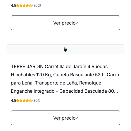
de jardín
4.5
(302)
Ver precio
TERRE JARDIN Carretilla de Jardín 4 Ruedas
Hinchables 120 Kg, Cubeta Basculante 52 L, Carro
para Leña, Transporte de Leña, Remolque
Enganche Integrado – Capacidad Basculada 80
Kg
4.5
(301)
Ver precio