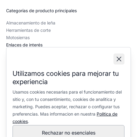
Categorías de producto principales
Almacenamiento de leña
Herramientas de corte
Motosierras
Enlaces de interés
Recursos
Contacto
Quiénes somos
Utilizamos cookies para mejorar tu
Política editorial
experiencia
Información legal
Usamos cookies necesarias para el funcionamiento del
Aviso legal
sitio y, con tu consentimiento, cookies de analitica y
Política de privacidad
marketing. Puedes aceptar, rechazar o configurar tus
Política de cookies
preferencias. Mas informacion en nuestra
Politica de
Configuración de cookies
cookies
.
Rechazar no esenciales