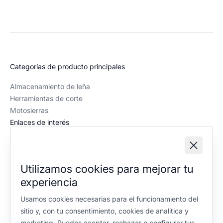
Categorías de producto principales
Almacenamiento de leña
Herramientas de corte
Motosierras
Enlaces de interés
Recursos
Contacto
Quiénes somos
Utilizamos cookies para mejorar tu
Política editorial
experiencia
Información legal
Usamos cookies necesarias para el funcionamiento del
Aviso legal
sitio y, con tu consentimiento, cookies de analitica y
Política de privacidad
marketing. Puedes aceptar, rechazar o configurar tus