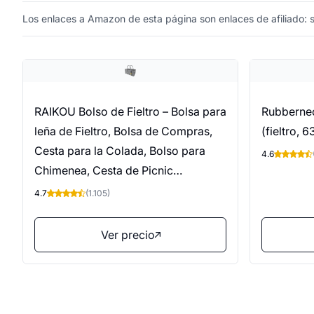
Los enlaces a Amazon de esta página son enlaces de afiliado: si
RAIKOU Bolso de Fieltro – Bolsa para
Rubbernec
leña de Fieltro, Bolsa de Compras,
(fieltro, 
Cesta para la Colada, Bolso para
4.6
Chimenea, Cesta de Picnic
(Gris,50x34x27cm)
4.7
(1.105)
Ver precio