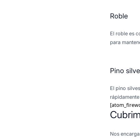
Roble
El roble es 
para mantene
Pino silve
El pino silv
rápidamente 
[atom_firew
Cubrim
Nos encargamo