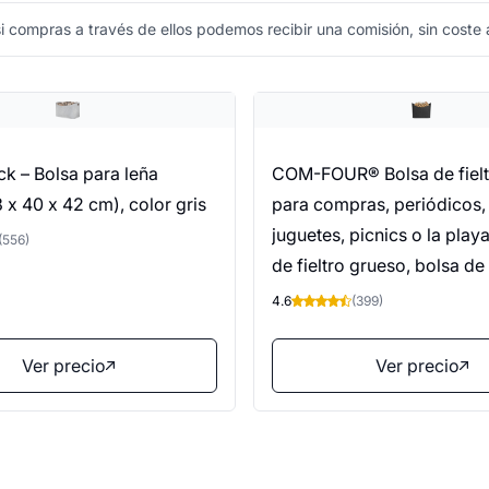
 compras a través de ellos podemos recibir una comisión, sin coste a
k – Bolsa para leña
COM-FOUR® Bolsa de fielt
63 x 40 x 42 cm), color gris
para compras, periódicos,
juguetes, picnics o la play
(556)
de fieltro grueso, bolsa de
perfecta para leña (01 pie
4.6
(399)
antracita 54x30cm)
Ver precio
Ver precio