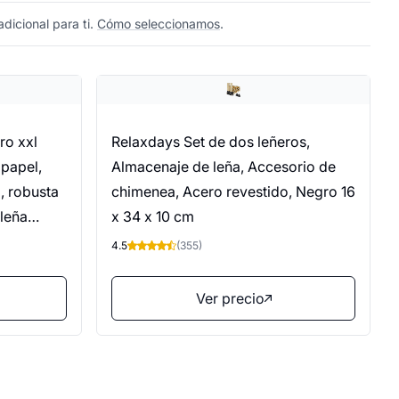
dicional para ti.
Cómo seleccionamos
.
ro xxl
Relaxdays Set de dos leñeros,
 papel,
Almacenaje de leña, Accesorio de
a, robusta
chimenea, Acero revestido, Negro 16
 leña
x 34 x 10 cm
za
4.5
(355)
Ver precio