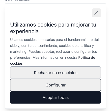
Política editorial
Información legal
Aviso legal
Utilizamos cookies para mejorar tu
Política de privacidad
experiencia
Política de cookies
Configuración de cookies
Usamos cookies necesarias para el funcionamiento del
sitio y, con tu consentimiento, cookies de analitica y
marketing. Puedes aceptar, rechazar o configurar tus
preferencias. Mas informacion en nuestra
Politica de
cookies
.
Rechazar no esenciales
En calidad de Afiliado de Amazon, obtengo ingresos por las
compras adscritas que cumplen los requisitos aplicables. No
Configurar
condiciona la selección ni la valoración de los productos:
política editorial
.
© 2026 Ventaleña. Todos los derechos reservados.
Aceptar todas