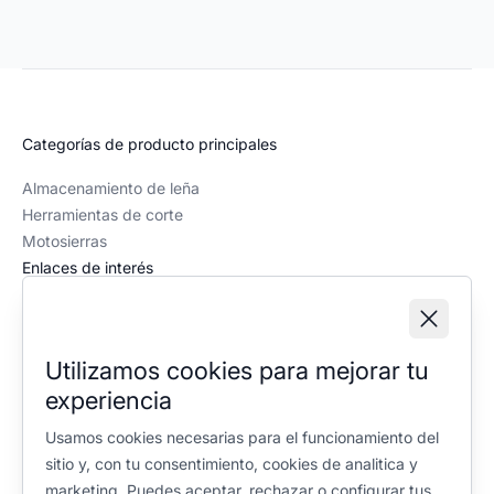
Categorías de producto principales
Almacenamiento de leña
Herramientas de corte
Motosierras
Enlaces de interés
Recursos
Contacto
Quiénes somos
Utilizamos cookies para mejorar tu
Política editorial
experiencia
Información legal
Usamos cookies necesarias para el funcionamiento del
Aviso legal
sitio y, con tu consentimiento, cookies de analitica y
Política de privacidad
marketing. Puedes aceptar, rechazar o configurar tus