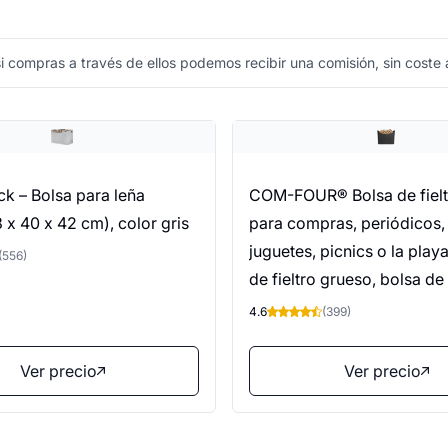
 compras a través de ellos podemos recibir una comisión, sin coste a
k – Bolsa para leña
COM-FOUR® Bolsa de fielt
63 x 40 x 42 cm), color gris
para compras, periódicos,
juguetes, picnics o la play
(556)
de fieltro grueso, bolsa de
perfecta para leña (01 pie
4.6
(399)
antracita 54x30cm)
Ver precio
Ver precio