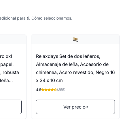
dicional para ti.
Cómo seleccionamos
.
ro xxl
Relaxdays Set de dos leñeros,
 papel,
Almacenaje de leña, Accesorio de
a, robusta
chimenea, Acero revestido, Negro 16
 leña
x 34 x 10 cm
za
4.5
(355)
Ver precio