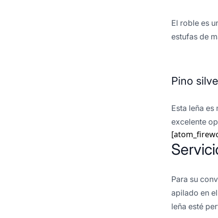
El roble es 
estufas de 
Pino silve
Esta leña es
excelente op
[atom_firew
Servic
Para su conve
apilado en e
leña esté pe