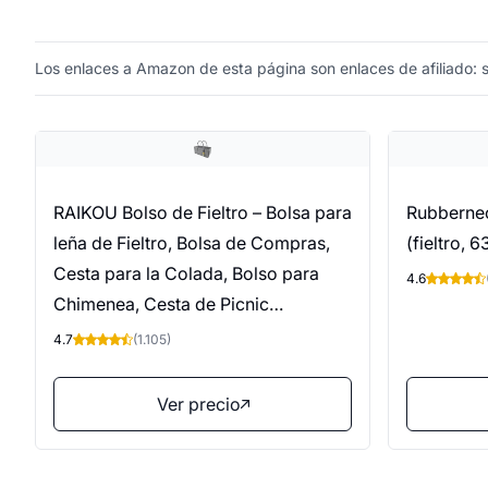
Los enlaces a Amazon de esta página son enlaces de afiliado: si
RAIKOU Bolso de Fieltro – Bolsa para
Rubbernec
leña de Fieltro, Bolsa de Compras,
(fieltro, 
Cesta para la Colada, Bolso para
4.6
Chimenea, Cesta de Picnic
(Gris,50x34x27cm)
4.7
(1.105)
Ver precio