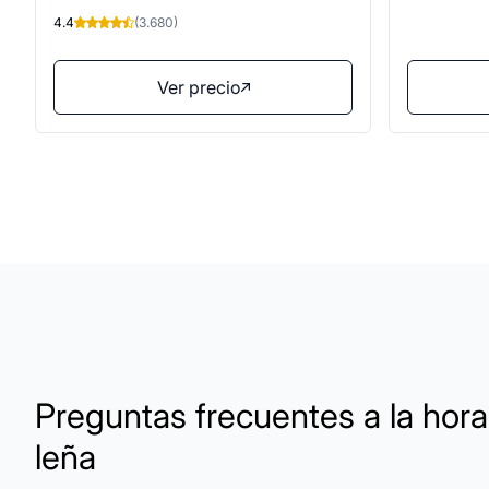
Almacenamiento Interior y Exterior
4.4
(3.680)
Ver precio
Preguntas frecuentes a la hor
leña