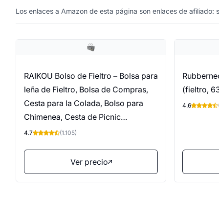
Los enlaces a Amazon de esta página son enlaces de afiliado: si
RAIKOU Bolso de Fieltro – Bolsa para
Rubbernec
leña de Fieltro, Bolsa de Compras,
(fieltro, 
Cesta para la Colada, Bolso para
4.6
Chimenea, Cesta de Picnic
(Gris,50x34x27cm)
4.7
(1.105)
Ver precio