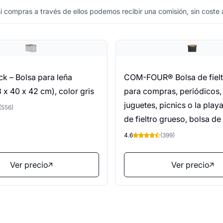
 compras a través de ellos podemos recibir una comisión, sin coste a
k – Bolsa para leña
COM-FOUR® Bolsa de fielt
63 x 40 x 42 cm), color gris
para compras, periódicos,
juguetes, picnics o la play
(556)
de fieltro grueso, bolsa de
perfecta para leña (01 pie
4.6
(399)
antracita 54x30cm)
Ver precio
Ver precio