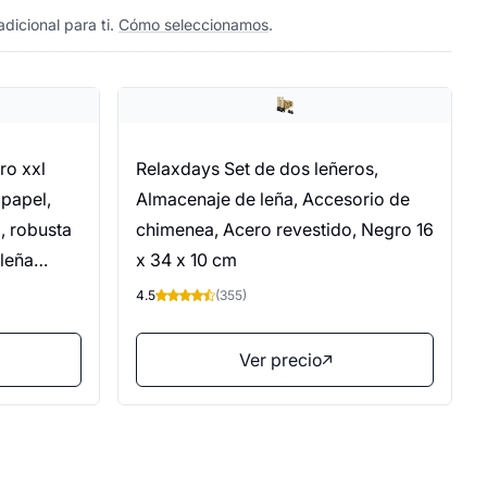
dicional para ti.
Cómo seleccionamos
.
ro xxl
Relaxdays Set de dos leñeros,
 papel,
Almacenaje de leña, Accesorio de
a, robusta
chimenea, Acero revestido, Negro 16
 leña
x 34 x 10 cm
za
4.5
(355)
Ver precio