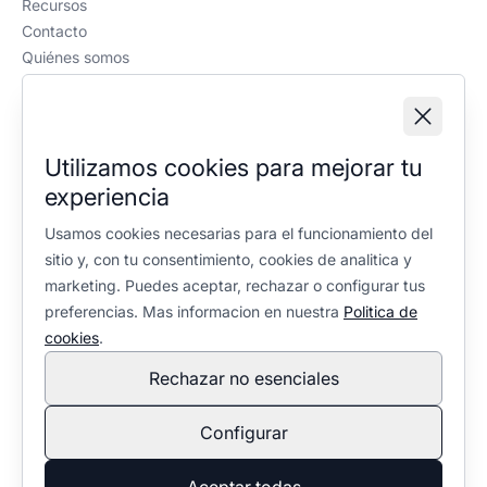
Recursos
Contacto
Quiénes somos
Política editorial
Información legal
Aviso legal
Utilizamos cookies para mejorar tu
Política de privacidad
experiencia
Política de cookies
Configuración de cookies
Usamos cookies necesarias para el funcionamiento del
sitio y, con tu consentimiento, cookies de analitica y
marketing. Puedes aceptar, rechazar o configurar tus
preferencias. Mas informacion en nuestra
Politica de
cookies
.
Rechazar no esenciales
En calidad de Afiliado de Amazon, obtengo ingresos por las
compras adscritas que cumplen los requisitos aplicables. No
Configurar
condiciona la selección ni la valoración de los productos:
política editorial
.
© 2026 Ventaleña. Todos los derechos reservados.