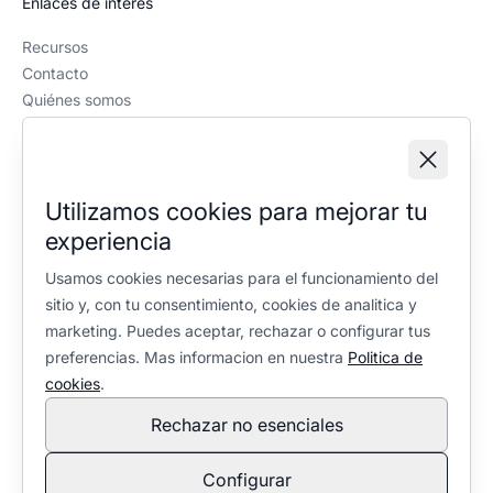
Enlaces de interés
Recursos
Contacto
Quiénes somos
Política editorial
Información legal
Aviso legal
Utilizamos cookies para mejorar tu
Política de privacidad
experiencia
Política de cookies
Configuración de cookies
Usamos cookies necesarias para el funcionamiento del
sitio y, con tu consentimiento, cookies de analitica y
marketing. Puedes aceptar, rechazar o configurar tus
preferencias. Mas informacion en nuestra
Politica de
cookies
.
Rechazar no esenciales
En calidad de Afiliado de Amazon, obtengo ingresos por las
compras adscritas que cumplen los requisitos aplicables. No
Configurar
condiciona la selección ni la valoración de los productos: