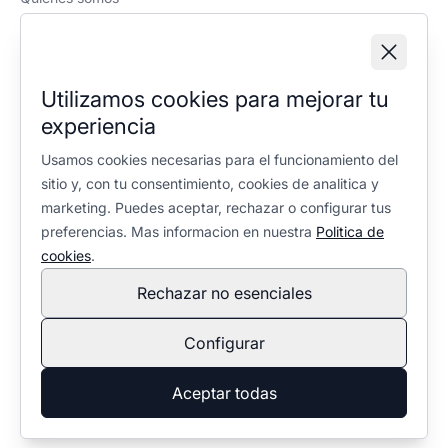
Política editorial
Información legal
Aviso legal
Utilizamos cookies para mejorar tu
Política de privacidad
experiencia
Política de cookies
Configuración de cookies
Usamos cookies necesarias para el funcionamiento del
sitio y, con tu consentimiento, cookies de analitica y
marketing. Puedes aceptar, rechazar o configurar tus
preferencias. Mas informacion en nuestra
Politica de
cookies
.
Rechazar no esenciales
En calidad de Afiliado de Amazon, obtengo ingresos por las
compras adscritas que cumplen los requisitos aplicables. No
Configurar
condiciona la selección ni la valoración de los productos:
política editorial
.
© 2026 Ventaleña. Todos los derechos reservados.
Aceptar todas