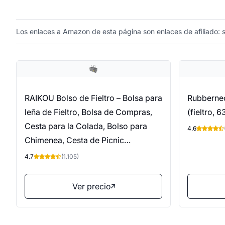
Los enlaces a Amazon de esta página son enlaces de afiliado: si
RAIKOU Bolso de Fieltro – Bolsa para
Rubbernec
leña de Fieltro, Bolsa de Compras,
(fieltro, 
Cesta para la Colada, Bolso para
4.6
Chimenea, Cesta de Picnic
(Gris,50x34x27cm)
4.7
(1.105)
Ver precio