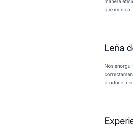
manera eficie
que implica.
Leña d
Nos enorgull
correctament
produce men
Experie