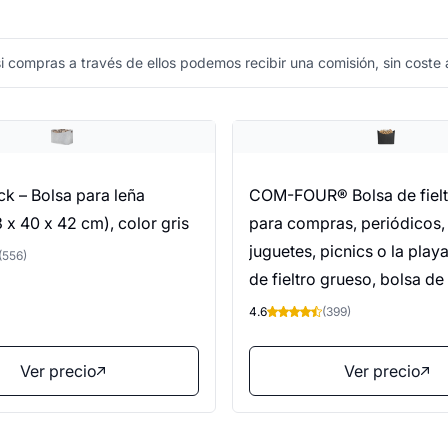
 compras a través de ellos podemos recibir una comisión, sin coste a
k – Bolsa para leña
COM-FOUR® Bolsa de fielt
63 x 40 x 42 cm), color gris
para compras, periódicos,
juguetes, picnics o la play
(556)
de fieltro grueso, bolsa de
perfecta para leña (01 pie
4.6
(399)
antracita 54x30cm)
Ver precio
Ver precio