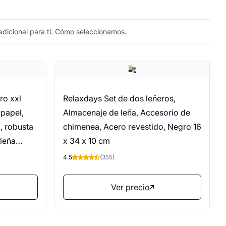
dicional para ti.
Cómo seleccionamos
.
ro xxl
Relaxdays Set de dos leñeros,
 papel,
Almacenaje de leña, Accesorio de
a, robusta
chimenea, Acero revestido, Negro 16
 leña
x 34 x 10 cm
za
4.5
(355)
Ver precio