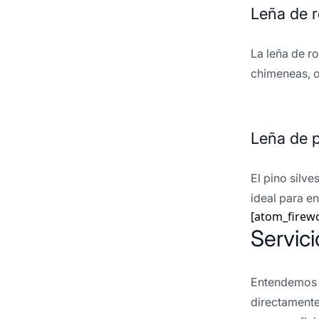
Leña de r
La leña de r
chimeneas, o
Leña de p
El pino silv
ideal para e
[atom_firew
Servic
Entendemos q
directamente