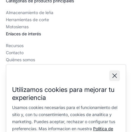
Categorías de producto principales
Almacenamiento de leña
Herramientas de corte
Motosierras
Enlaces de interés
Recursos
Contacto
Quiénes somos
Política editorial
Información legal
Aviso legal
Utilizamos cookies para mejorar tu
Política de privacidad
experiencia
Política de cookies
Configuración de cookies
Usamos cookies necesarias para el funcionamiento del
sitio y, con tu consentimiento, cookies de analitica y
marketing. Puedes aceptar, rechazar o configurar tus
preferencias. Mas informacion en nuestra
Politica de