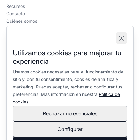
Recursos
Contacto
Quiénes somos
Política editorial
Información legal
Aviso legal
Utilizamos cookies para mejorar tu
Política de privacidad
experiencia
Política de cookies
Configuración de cookies
Usamos cookies necesarias para el funcionamiento del
sitio y, con tu consentimiento, cookies de analitica y
marketing. Puedes aceptar, rechazar o configurar tus
preferencias. Mas informacion en nuestra
Politica de
cookies
.
Rechazar no esenciales
En calidad de Afiliado de Amazon, obtengo ingresos por las
compras adscritas que cumplen los requisitos aplicables. No
Configurar
condiciona la selección ni la valoración de los productos:
política editorial
.