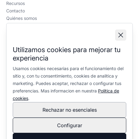
Recursos
Contacto
Quiénes somos
Política editorial
Información legal
Aviso legal
Utilizamos cookies para mejorar tu
Política de privacidad
experiencia
Política de cookies
Configuración de cookies
Usamos cookies necesarias para el funcionamiento del
sitio y, con tu consentimiento, cookies de analitica y
marketing. Puedes aceptar, rechazar o configurar tus
preferencias. Mas informacion en nuestra
Politica de
cookies
.
Rechazar no esenciales
En calidad de Afiliado de Amazon, obtengo ingresos por las
compras adscritas que cumplen los requisitos aplicables. No
Configurar
condiciona la selección ni la valoración de los productos:
política editorial
.