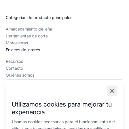
Categorías de producto principales
Almacenamiento de leña
Herramientas de corte
Motosierras
Enlaces de interés
Recursos
Contacto
Quiénes somos
Política editorial
Información legal
Aviso legal
Utilizamos cookies para mejorar tu
Política de privacidad
experiencia
Política de cookies
Configuración de cookies
Usamos cookies necesarias para el funcionamiento del
sitio y, con tu consentimiento, cookies de analitica y