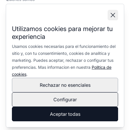
Política editorial
Información legal
Aviso legal
Utilizamos cookies para mejorar tu
Política de privacidad
experiencia
Política de cookies
Configuración de cookies
Usamos cookies necesarias para el funcionamiento del
sitio y, con tu consentimiento, cookies de analitica y
marketing. Puedes aceptar, rechazar o configurar tus
preferencias. Mas informacion en nuestra
Politica de
cookies
.
Rechazar no esenciales
En calidad de Afiliado de Amazon, obtengo ingresos por las
compras adscritas que cumplen los requisitos aplicables. No
Configurar
condiciona la selección ni la valoración de los productos:
política editorial
.
© 2026 Ventaleña. Todos los derechos reservados.
Aceptar todas