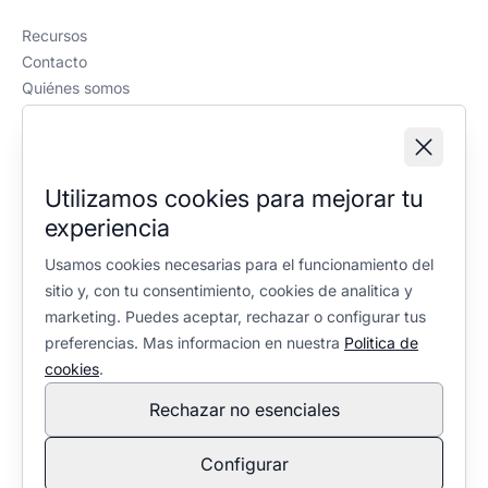
Recursos
Contacto
Quiénes somos
Política editorial
Información legal
Aviso legal
Utilizamos cookies para mejorar tu
Política de privacidad
experiencia
Política de cookies
Configuración de cookies
Usamos cookies necesarias para el funcionamiento del
sitio y, con tu consentimiento, cookies de analitica y
marketing. Puedes aceptar, rechazar o configurar tus
preferencias. Mas informacion en nuestra
Politica de
cookies
.
Rechazar no esenciales
En calidad de Afiliado de Amazon, obtengo ingresos por las
compras adscritas que cumplen los requisitos aplicables. No
Configurar
condiciona la selección ni la valoración de los productos: