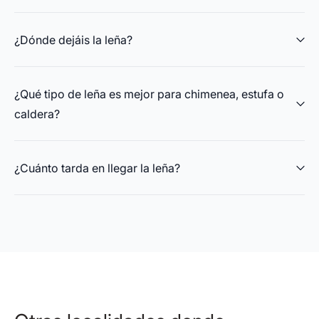
¿Dónde dejáis la leña?
¿Qué tipo de leña es mejor para chimenea, estufa o
caldera?
¿Cuánto tarda en llegar la leña?
Chimeneas abiertas: leña de olivo o fresno para
llama vistosa.
Estufas cerradas: encina o roble, por su duración y
calor constante.
Calderas de biomasa: leña densa y bien curada,