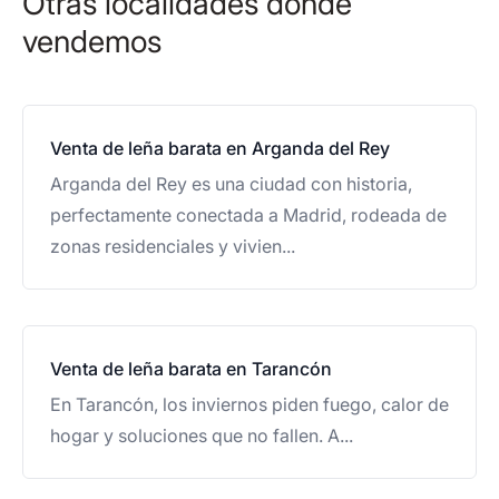
Otras localidades donde
como encina o mezcla.
vendemos
Si tienes dudas, te ayudamos a elegir lo que mejor
se adapte a tu sistema.
Venta de leña barata en Arganda del Rey
Arganda del Rey es una ciudad con historia,
perfectamente conectada a Madrid, rodeada de
zonas residenciales y vivien...
Venta de leña barata en Tarancón
En Tarancón, los inviernos piden fuego, calor de
hogar y soluciones que no fallen. A...